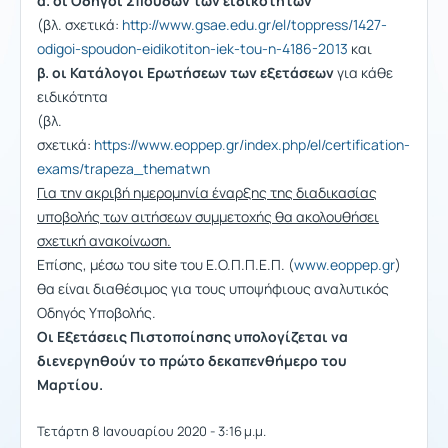
α. οι Οδηγοί Σπουδών των ειδικοτήτων
(βλ. σχετικά:
http://www.gsae.edu.gr/el/toppress/1427-
odigoi-spoudon-eidikotiton-iek-tou-n-4186-2013
και
β. οι Κατάλογοι Ερωτήσεων των εξετάσεων
για κάθε
ειδικότητα
(βλ.
σχετικά:
https://www.eoppep.gr/index.php/el/certification-
exams/trapeza_thematwn
Για την ακριβή ημερομηνία έναρξης της διαδικασίας
υποβολής των αιτήσεων συμμετοχής θα ακολουθήσει
σχετική ανακοίνωση.
Επίσης, μέσω του site του Ε.Ο.Π.Π.Ε.Π. (
www.eoppep.gr
)
θα είναι διαθέσιμος για τους υποψήφιους αναλυτικός
Οδηγός Υποβολής.
Οι Εξετάσεις Πιστοποίησης υπολογίζεται να
διενεργηθούν το πρώτο δεκαπενθήμερο του
Μαρτίου.
Τετάρτη 8 Ιανουαρίου 2020 - 3:16 μ.μ.